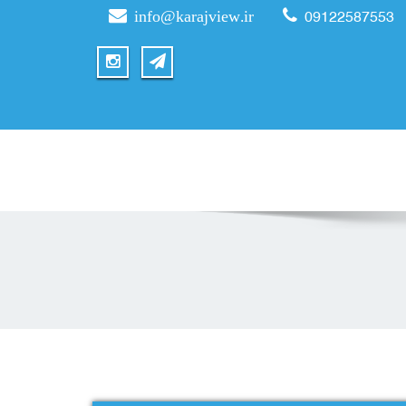
info@karajview.ir
09122587553