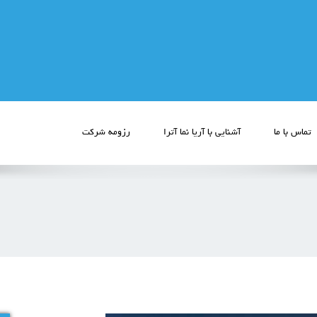
تماس با ما
آشنایی با آریا نما آترا
رزومه شرکت