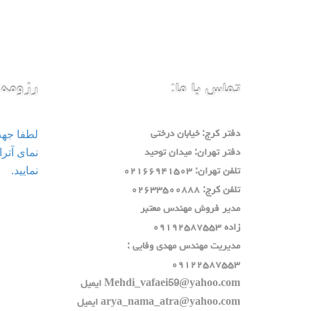
تماس با ما:
رزومه 
لطفا جه
دفتر كرج: خيابان درختي
دفتر تهران: ميدان توحيد
نمایید.
تلفن تهران: ٠٢١٦٦٩٤١٥٠٣
تلفن كرج: ٠٢٦٣٣٥٠٠٨٨٨
مدير فروش مهندس معتبر
زاده ٠٩١٩٢٥٨٧٥٥٣
مديريت مهندس مهدي وفايي :
٠٩١٢٢٥٨٧٥٥٣
Mehdi_vafaei59@yahoo.com ايميل
arya_nama_atra@yahoo.com ايميل