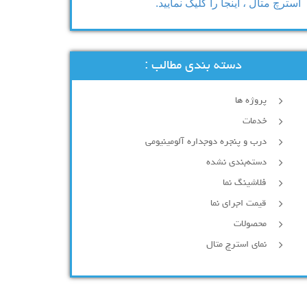
استرچ متال ، اینجا را کلیک نمایید.
دسته بندی مطالب :
پروژه ها
خدمات
درب و پنجره دوجداره آلومینیومی
دسته‌بندی نشده
فلاشینگ نما
قیمت اجرای نما
محصولات
نمای استرچ متال