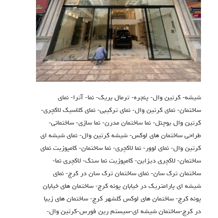
شیشه- کرتین وال- پنجره- ترمال بریک- نما- آترا- نمای
ساختمان- نمای کرتین وال- نمای ترکیبی- نمای کلاسیک لاکچری-
کرتین وال یوچنل- نما ساختمان مدرن- نما سازی- ساختمانی-
طراحی ساختمان های لوکس- شیشه کرتین وال- نمای شیشه ای
کرتین وال- نمای لوور- نما لاکچری- نما ساختمان- کامپوزیت نمای
ساختمان- لاکچری دیزاین- کامپوزیت نما سنگ- لاکچری نما-
ساختمان ترک سان- نمای ساختمان ترک سان در کرج- نمای
شیشه ای پارامتریک در خیابان پونه کرج- ساختمان های خیابان
پونه کرج- ساختمان های لوکس گلشهر کرج- ساختمان های زیبا
در کرج-ساختمان شيشه اي-سيستم رين فورس-كرتين وال-