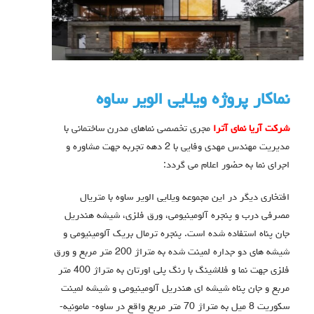
نماکار پروژه ویلایی الویر ساوه
شرکت آریا نمای آترا
مجری تخصصی نماهای مدرن ساختمانی با
مدیریت مهندس مهدی وفایی با 2 دهه تجربه جهت مشاوره و
اجرای نما به حضور اعلام می گردد:
افتخاری دیگر در این مجموعه ویلایی الویر ساوه با متریال
مصرفی درب و پنجره آلومینیومی، ورق فلزی، شیشه هندریل
جان پناه استفاده شده است. پنجره ترمال بریک آلومینیومی و
شیشه های دو جداره لمینت شده به متراژ 200 متر مربع و ورق
فلزی جهت نما و فلاشینگ با رنگ پلی اورتان به متراژ 400 متر
مربع و جان پناه شیشه ای هندریل آلومینیومی و شیشه لمینت
سکوریت 8 میل به متراژ 70 متر مربع واقع در ساوه- مامونیه-