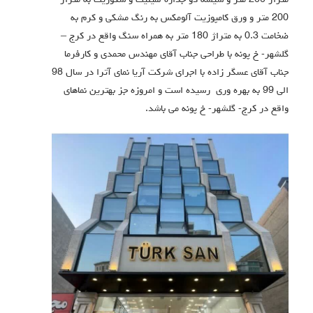
متراژ 200 متر و شیشه دو جداره لمینیت و سکوریت به متراژ
200 متر و ورق کامپوزیت آلومکس به رنگ مشکی و کرم به
ضخامت 0.3 به متراژ 180 متر به همراه سنگ واقع در کرج –
گلشهر- خ پونه با طراحی جناب آقای مهندس محمدی و کارفرما
جناب آقای عسگر زاده با اجرای شرکت آریا نمای آترا در سال 98
الی 99 به بهره وری رسیده است و امروزه جز بهترین نماهای
واقع در کرج- گلشهر- خ پونه می باشد.