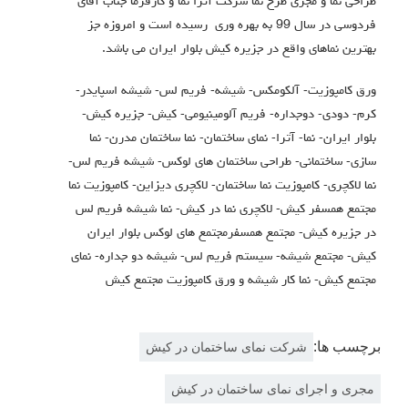
طراحی نما و مجری طرح نما شرکت آترا نما و کارفرما جناب آقای
فردوسی در سال 99 به بهره وری رسیده است و امروزه جز
بهترین نماهای واقع در جزیره کیش بلوار ایران می باشد.
ورق کامپوزیت- آلکومکس- شیشه- فریم لس- شیشه اسپایدر-
کرم- دودی- دوجداره- فریم آلومینیومی- کیش- جزیره کیش-
بلوار ایران- نما- آترا- نمای ساختمان- نما ساختمان مدرن- نما
سازی- ساختمانی- طراحی ساختمان های لوکس- شیشه فریم لس-
نما لاکچری- کامپوزیت نما ساختمان- لاکچری دیزاین- کامپوزیت نما
مجتمع همسفر کیش- لاکچری نما در کیش- نما شیشه فریم لس
در جزیره کیش- مجتمع همسفرمجتمع های لوکس بلوار ایران
کیش- مجتمع شیشه- سیستم فریم لس- شیشه دو جداره- نمای
مجتمع کیش- نما کار شیشه و ورق کامپوزیت مجتمع کیش
برچسب ها:
شرکت نمای ساختمان در کیش
مجری و اجرای نمای ساختمان در کیش