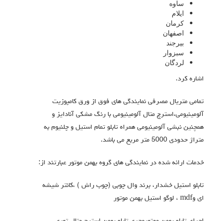
ساوه
ایلام
کرمان
اصفهان
بیرجند
سبزوار
لردگان
اشاره کرد.
تمامی متریال مصرفی نمایندگی های فوق از ورق کامپوزیت
آلومینیومی،استرچ متال آلومینیومی با رنگ مشکی آنادایز و
همچنین نبشی آلومینیومی همراه تابلو تمام استیل و چلنیوم به
متراژ حدودی 5000 متر مربع می باشد.
خدمات ارائه شده در نمایندگی های گروه بهمن موتور عبارتند از:
تابلو استیل خشدار، برند وال چوبی (چوب راش ) ،کانتر شیشه
ای وmdf ، لوگو استیل بهمن موتور