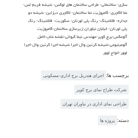
سازی- ساختمانی- طراحی ساختمان های لوکس- شیشه فریم لس-
نما لاکچری- کامپوزیت نما ساختمان- لاکچری دیزاین- شیشه دو
جداره- فلاشینگ- رنگ پلی اورتان- سکوریت- فلاشینگ- رنگ
پلی اورتان- خیابان نیاوران-زیرسازی ساختمان-کامپوزیت
آلومکس-برج کوپر-مهندس نیما کیوانی-نقشه شاپ-لامل
آلومینیومی-شیشه کرتین وال-اجرا شیشه-اجرا کرتین وال-اجرا
لوور-انواع لوور
برچسب ها:
اجرای هندریل برج اداری-مسکونی
شرکت طراح نمای برج کوپر
طراحی نمای اداری در نیاوران تهران
دسته:
پروژه ها