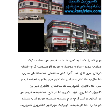
ورق کامپوزیت- آلومکس- شیشه- فریم لس- سفید- نوک
مدادی- دودی- ساده- دوجداره- فریم آلومینیومی- کرج- خیابان
درختی- برج افق- نما- آترا- نمای ساختمان- نما ساختمان مدرن-
نما سازی- ساختمانی- طراحی ساختمان های لوکس- شیشه فریم
لس- نما لاکچری- کامپوزیت نما ساختمان- لاکچری دیزاین-
کامپوزیت نما برج افق- لاکچری نما در کرج- نما شیشه فریم لس
در خیابان درختی کرج- برج شیشه- سیستم فریم لس- شیشه
دو جداره- نما کار شیشه -کیلینیک مهرشهر-نماکارورق کامپوزیت-