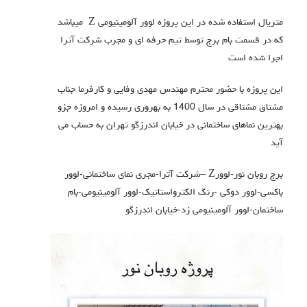
متریال استفاده شده در این پروزه لوور آلومینیومی Z میباشد
که در قسمت بام برج توسط تیم حرفه ای و مجرب شرکت آترا
اجرا شده است
این پروزه با حضور محترم مهندس مهدی وفایی و کارفرما جناب
مشتاق مشتاقی در سال 1400 به بهروری رسیده و امروزه جزو
بهترین نماهای ساختمانی در خیابان اندرزگو تهران به حساب می
آید
برج روبان نور-لوورZ –شرکت آترا-مجری نمای ساختمانی-لوور
باکسی-لوور دوکی -رنگ الکترواستاتیک-لوور آلومینیومی-بام
ساختمان-لوور آلومینیومی زد-خیابان اندرزگو