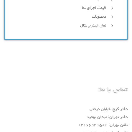
قیمت اجرای نما
محصولات
نمای استرچ متال
تماس با ما:
دفتر كرج: خيابان درختي
دفتر تهران: ميدان توحيد
تلفن تهران: ٠٢١٦٦٩٤١٥٠٣