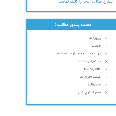
استرچ متال ، اینجا را کلیک نمایید.
دسته بندی مطالب :
پروژه ها
خدمات
درب و پنجره دوجداره آلومینیومی
دسته‌بندی نشده
فلاشینگ نما
قیمت اجرای نما
محصولات
نمای استرچ متال