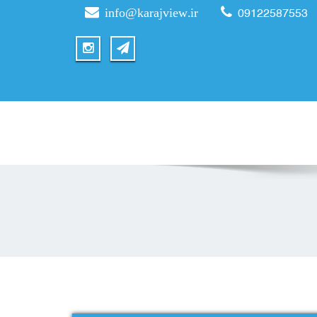
info@karajview.ir
09122587553