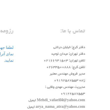
تماس با ما:
رزومه 
لطفا جه
دفتر كرج: خيابان درختي
دفتر تهران: ميدان توحيد
نمایید.
تلفن تهران: ٠٢١٦٦٩٤١٥٠٣
تلفن كرج: ٠٢٦٣٣٥٠٠٨٨٨
مدير فروش مهندس معتبر
زاده ٠٩١٩٢٥٨٧٥٥٣
مديريت مهندس مهدي وفايي :
٠٩١٢٢٥٨٧٥٥٣
Mehdi_vafaei59@yahoo.com ايميل
arya_nama_atra@yahoo.com ايميل