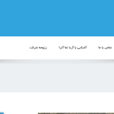
تماس با ما
آشنایی با آریا نما آترا
رزومه شرکت