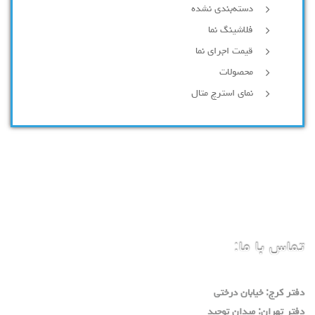
دسته‌بندی نشده
فلاشینگ نما
قیمت اجرای نما
محصولات
نمای استرچ متال
تماس با ما:
دفتر كرج: خيابان درختي
دفتر تهران: ميدان توحيد