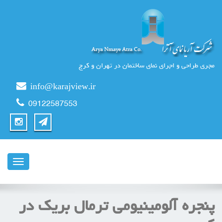
مجری طراحی و اجرای نمای ساختمان در تهران و کرج
info@karajview.ir
09122587553
ناوبری
پنجره آلومینیومی ترمال بریک در