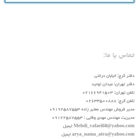
تماس با ما:
دفتر كرج: خيابان درختي
دفتر تهران: ميدان توحيد
تلفن تهران: ٠٢١٦٦٩٤١٥٠٣
تلفن كرج: ٠٢٦٣٣٥٠٠٨٨٨
مدير فروش مهندس معتبر زاده ٠٩١٩٢٥٨٧٥٥٣
مديريت مهندس مهدي وفايي : ٠٩١٢٢٥٨٧٥٥٣
Mehdi_vafaei59@yahoo.com ايميل
arya_nama_atra@yahoo.com ايميل