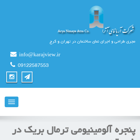
مجری طراحی و اجرای نمای ساختمان در تهران و کرج
info@karajview.ir
09122587553
ناوبری
پنجره آلومینیومی ترمال بریک در