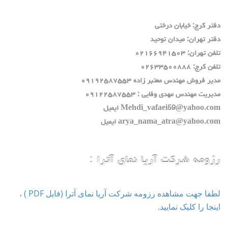
دفتر كرج: خيابان درختي
دفتر تهران: ميدان توحيد
تلفن تهران: ٠٢١٦٦٩٤١٥٠٣
تلفن كرج: ٠٢٦٣٣٥٠٠٨٨٨
مدير فروش مهندس معتبر زاده ٠٩١٩٢٥٨٧٥٥٣
مديريت مهندس مهدي وفايي : ٠٩١٢٢٥٨٧٥٥٣
Mehdi_vafaei59@yahoo.com ايميل
arya_nama_atra@yahoo.com ايميل
رزومه شرکت آریا نمای آترا :
لطفا جهت مشاهده رزومه شرکت آریا نمای آترا (فایل PDF ) ،
اینجا را کلیک نمایید.