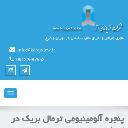
مجری طراحی و اجرای نمای ساختمان در تهران و کرج
info@karajview.ir
09122587553
ناوبری
پنجره آلومینیومی ترمال بریک در