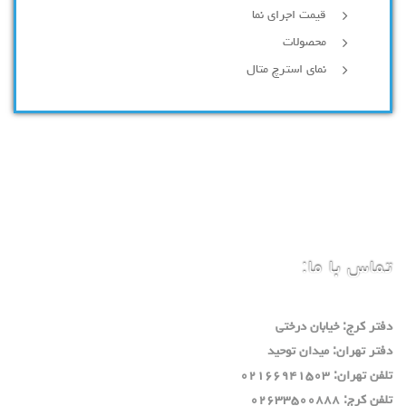
قیمت اجرای نما
محصولات
نمای استرچ متال
تماس با ما:
دفتر كرج: خيابان درختي
دفتر تهران: ميدان توحيد
تلفن تهران: ٠٢١٦٦٩٤١٥٠٣
تلفن كرج: ٠٢٦٣٣٥٠٠٨٨٨