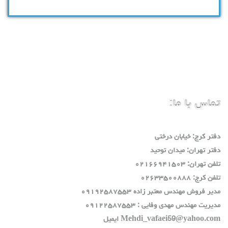
تماس با ما:
دفتر كرج: خيابان درختي
دفتر تهران: ميدان توحيد
تلفن تهران: ٠٢١٦٦٩٤١٥٠٣
تلفن كرج: ٠٢٦٣٣٥٠٠٨٨٨
مدير فروش مهندس معتبر زاده ٠٩١٩٢٥٨٧٥٥٣
مديريت مهندس مهدي وفايي : ٠٩١٢٢٥٨٧٥٥٣
Mehdi_vafaei59@yahoo.com ايميل