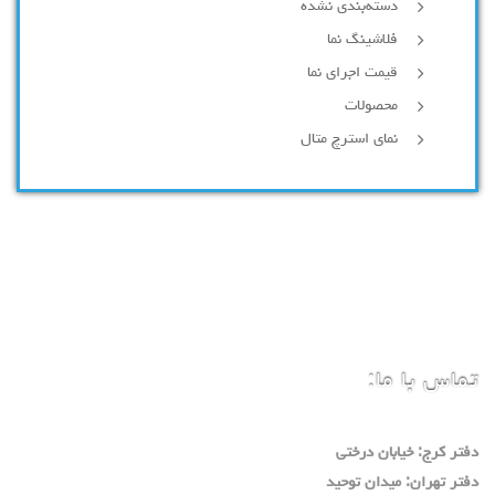
دسته‌بندی نشده
فلاشینگ نما
قیمت اجرای نما
محصولات
نمای استرچ متال
تماس با ما:
دفتر كرج: خيابان درختي
دفتر تهران: ميدان توحيد