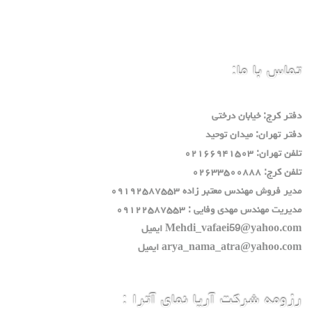
تماس با ما:
دفتر كرج: خيابان درختي
دفتر تهران: ميدان توحيد
تلفن تهران: ٠٢١٦٦٩٤١٥٠٣
تلفن كرج: ٠٢٦٣٣٥٠٠٨٨٨
مدير فروش مهندس معتبر زاده ٠٩١٩٢٥٨٧٥٥٣
مديريت مهندس مهدي وفايي : ٠٩١٢٢٥٨٧٥٥٣
Mehdi_vafaei59@yahoo.com ايميل
arya_nama_atra@yahoo.com ايميل
رزومه شرکت آریا نمای آترا :