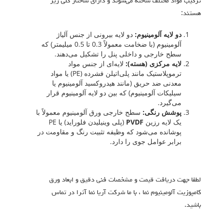
ترکیب مواد مختلف ساخته می‌شوند و دارای ساختار کلی زیر
هستند:
دو لایه آلومینیوم:
دو لایه بیرونی از جنس آلیاژ
آلومینیوم (با ضخامت معمولاً 0.3 تا 0.5 میلیمتر) که
سطح خارجی و داخلی پنل را تشکیل می‌دهند.
لایه مرکزی (هسته):
لایه‌ای از جنس مواد
ترموپلاستیک مانند پلی‌اتیلن فشرده (PE) یا مواد
معدنی ضد حریق (مانند هیدروکسید آلومینیوم یا
سیلیکات آلومینیوم) که بین دو لایه آلومینیوم قرار
می‌گیرد.
پوشش رنگی:
سطح خارجی ورق آلومینیوم معمولاً با
یک لایه رزین
PVDF
(پلی وینیلیدن فلوراید) یا PE
پوشانده می‌شود که وظیفه تثبیت رنگ و مقاومت در
برابر عوامل جوی را دارد.
لطفا جهت دریافت قیمت و مشخصات فنی دقیق و ابعاد ورق
کامپوزیت آلومینیوم نما ، با ما شرکت آریا نما آترا در تماس
باشید.