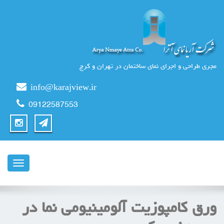
مجری طراحی و اجرای نمای ساختمان در تهران و کرج
info@karajview.ir
09122587553
ناوبری
ورق کامپوزیت آلومینیومی نما در