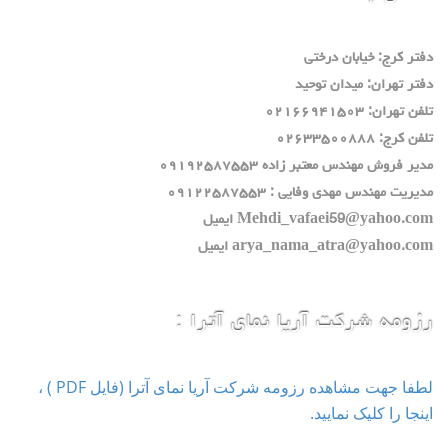
دفتر كرج: خيابان درختي
دفتر تهران: ميدان توحيد
تلفن تهران: ٠٢١٦٦٩٤١٥٠٣
تلفن كرج: ٠٢٦٣٣٥٠٠٨٨٨
مدير فروش مهندس معتبر زاده ٠٩١٩٢٥٨٧٥٥٣
مديريت مهندس مهدي وفايي : ٠٩١٢٢٥٨٧٥٥٣
Mehdi_vafaei59@yahoo.com ايميل
arya_nama_atra@yahoo.com ايميل
رزومه شرکت آریا نمای آترا :
لطفا جهت مشاهده رزومه شرکت آریا نمای آترا (فایل PDF ) ،
اینجا را کلیک نمایید.