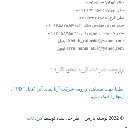
دفتر تهران: ميدان توحيد
تلفن تهران: ٠٢١٦٦٩٤١٥٠٣
تلفن كرج: ٠٢٦٣٣٥٠٠٨٨٨
مدير فروش مهندس معتبر زاده ٠٩١٩٢٥٨٧٥٥٣
مديريت مهندس مهدي وفايي : ٠٩١٢٢٥٨٧٥٥٣
Mehdi_vafaei59@yahoo.com ايميل
arya_nama_atra@yahoo.com ايميل
رزومه شرکت آریا نمای آترا :
لطفا جهت مشاهده رزومه شرکت آریا نمای آترا (فایل PDF ) ،
اینجا را کلیک نمایید.
© 2022 پوسته پارس | طراحی شده توسط
کرج تاپ