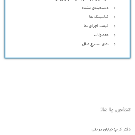
دسته‌بندی نشده
فلاشینگ نما
قیمت اجرای نما
محصولات
نمای استرچ متال
تماس با ما:
دفتر كرج: خيابان درختي