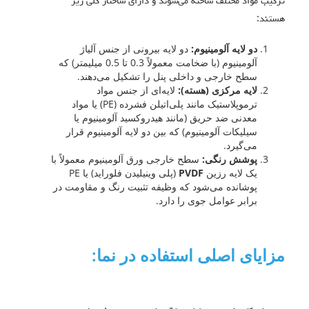
ترکیب مواد مختلف ساخته می‌شوند و دارای ساختار کلی زیر
هستند:
دو لایه آلومینیوم:
دو لایه بیرونی از جنس آلیاژ
آلومینیوم (با ضخامت معمولاً 0.3 تا 0.5 میلیمتر) که
سطح خارجی و داخلی پنل را تشکیل می‌دهند.
لایه مرکزی (هسته):
لایه‌ای از جنس مواد
ترموپلاستیک مانند پلی‌اتیلن فشرده (PE) یا مواد
معدنی ضد حریق (مانند هیدروکسید آلومینیوم یا
سیلیکات آلومینیوم) که بین دو لایه آلومینیوم قرار
می‌گیرد.
پوشش رنگی:
سطح خارجی ورق آلومینیوم معمولاً با
یک لایه رزین
PVDF
(پلی وینیلیدن فلوراید) یا PE
پوشانده می‌شود که وظیفه تثبیت رنگ و مقاومت در
برابر عوامل جوی را دارد.
مزایای اصلی استفاده در نما: