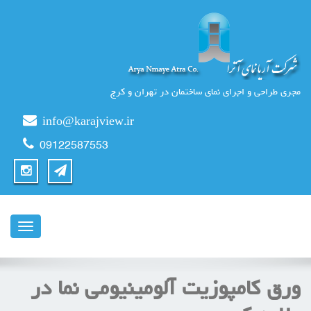
مجری طراحی و اجرای نمای ساختمان در تهران و کرج
info@karajview.ir
09122587553
ناوبری
ورق كامپوزيت آلومینیومی نما در