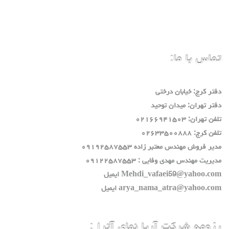
تماس با ما:
دفتر كرج: خيابان درختي
دفتر تهران: ميدان توحيد
تلفن تهران: ٠٢١٦٦٩٤١٥٠٣
تلفن كرج: ٠٢٦٣٣٥٠٠٨٨٨
مدير فروش مهندس معتبر زاده ٠٩١٩٢٥٨٧٥٥٣
مديريت مهندس مهدي وفايي : ٠٩١٢٢٥٨٧٥٥٣
Mehdi_vafaei59@yahoo.com ايميل
arya_nama_atra@yahoo.com ايميل
رزومه شرکت آریا نمای آترا :