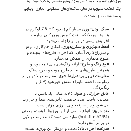
ورق‌های کامپوزیت به دلیل ویژگی‌های منحصر به فرد خود، به
یک انتخاب محبوب در نمای ساختمان‌های مسکونی، تجاری، ویلایی
و مغازه‌ها تبدیل شده‌اند:
سبک بودن:
وزن بسیار کم (حدود 6 تا 8 کیلوگرم در
هر متر مربع) که باعث کاهش وزن کلی سازه و
افزایش ایمنی در برابر زلزله می‌شود.
انعطاف‌پذیری و شکل‌پذیری:
امکان خم‌کاری، برش
و سوراخ‌کاری آسان، که اجرای طرح‌های پیچیده و
متنوع معماری را ممکن می‌سازد.
تنوع رنگ و طرح:
ارائه رنگ‌بندی‌های نامحدود، و
همچنین طرح‌هایی مانند طرح چوب و طرح سنگ.
مقاومت در برابر شرایط جوی:
مقاومت بالا در برابر
رطوبت، اشعه ماوراء بنفش خورشید (UV) و
زنگ‌زدگی.
عایق حرارتی و صوتی:
لایه میانی پلی‌اتیلن یا
معدنی، باعث ایجاد خاصیت عایق‌بندی صدا و حرارت
می‌شود و در صرفه‌جویی انرژی مؤثر است.
ضد حریق:
انواع خاصی از این ورق‌ها با هسته معدنی
(Anti-fire A2/B1) تولید می‌شوند که مقاومت بالایی
در برابر آتش دارند.
سرعت اجرای بالا:
نصب و مونتاژ این ورق‌ها نسبت