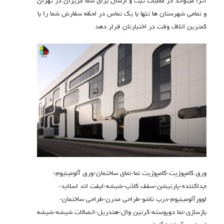
آترا میتواند در عملیات ثبت و ارسال برای شما عزیزان در تهران
و تمامی شهرستان ها تنها با یک تماس در لحظه سفارش شما را با
کمترین اتلاف وقت در اختیارتان قرار دهد
ورق کامپوزیت-کامپوزیت نما-نمای ساختمان-ورق آلومینیوم-
جداکننده-پارتیشن-سقف کاذب-شیشه-لیفت اند اسلاید-
لوورآلومینیوم-درب تاشو-طراحی مدرن-طراحی ساختمان-
بازسازی-نما دوپوسته-کرتین وال-هندریل-اتصالات شیشه-شیشه