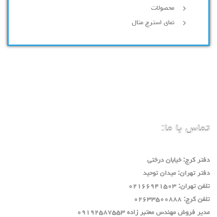
محصولات
نمای استرچ متال
تماس با ما:
دفتر كرج: خيابان درختي
دفتر تهران: ميدان توحيد
تلفن تهران: ٠٢١٦٦٩٤١٥٠٣
تلفن كرج: ٠٢٦٣٣٥٠٠٨٨٨
مدير فروش مهندس معتبر زاده ٠٩١٩٢٥٨٧٥٥٣