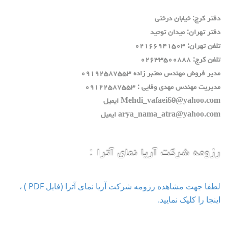
دفتر كرج: خيابان درختي
دفتر تهران: ميدان توحيد
تلفن تهران: ٠٢١٦٦٩٤١٥٠٣
تلفن كرج: ٠٢٦٣٣٥٠٠٨٨٨
مدير فروش مهندس معتبر زاده ٠٩١٩٢٥٨٧٥٥٣
مديريت مهندس مهدي وفايي : ٠٩١٢٢٥٨٧٥٥٣
Mehdi_vafaei59@yahoo.com ايميل
arya_nama_atra@yahoo.com ايميل
رزومه شرکت آریا نمای آترا :
لطفا جهت مشاهده رزومه شرکت آریا نمای آترا (فایل PDF ) ،
اینجا را کلیک نمایید.