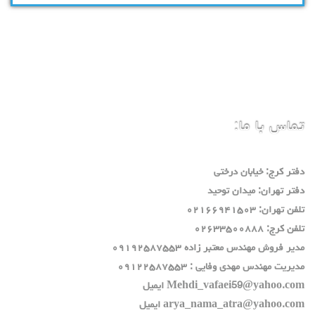
تماس با ما:
دفتر كرج: خيابان درختي
دفتر تهران: ميدان توحيد
تلفن تهران: ٠٢١٦٦٩٤١٥٠٣
تلفن كرج: ٠٢٦٣٣٥٠٠٨٨٨
مدير فروش مهندس معتبر زاده ٠٩١٩٢٥٨٧٥٥٣
مديريت مهندس مهدي وفايي : ٠٩١٢٢٥٨٧٥٥٣
Mehdi_vafaei59@yahoo.com ايميل
arya_nama_atra@yahoo.com ايميل