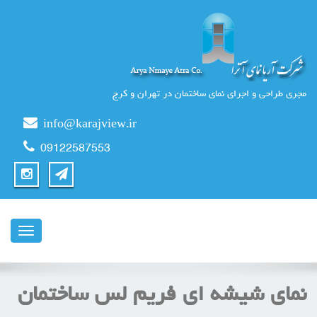
مجری طراحی و اجرای نمای ساختمان در تهران و کرج
info@karajview.ir
09122587553
ناوبری
نمای شیشه ای فریم لس ساختمان