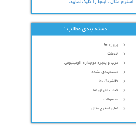
استرچ متال ، اینجا را کلیک نمایید.
دسته بندی مطالب :
پروژه ها
خدمات
درب و پنجره دوجداره آلومینیومی
دسته‌بندی نشده
فلاشینگ نما
قیمت اجرای نما
محصولات
نمای استرچ متال