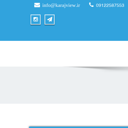
info@karajview.ir
09122587553