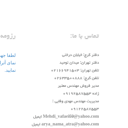
تماس با ما:
رزومه 
لطفا جه
دفتر كرج: خيابان درختي
دفتر تهران: ميدان توحيد
نمایید.
تلفن تهران: ٠٢١٦٦٩٤١٥٠٣
تلفن كرج: ٠٢٦٣٣٥٠٠٨٨٨
مدير فروش مهندس معتبر
زاده ٠٩١٩٢٥٨٧٥٥٣
مديريت مهندس مهدي وفايي :
٠٩١٢٢٥٨٧٥٥٣
Mehdi_vafaei59@yahoo.com ايميل
arya_nama_atra@yahoo.com ايميل