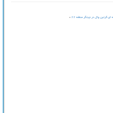
ای كرتين وال در چيتگر منطقه ٢٢
»