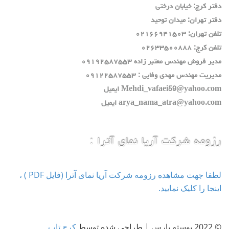
دفتر كرج: خيابان درختي
دفتر تهران: ميدان توحيد
تلفن تهران: ٠٢١٦٦٩٤١٥٠٣
تلفن كرج: ٠٢٦٣٣٥٠٠٨٨٨
مدير فروش مهندس معتبر زاده ٠٩١٩٢٥٨٧٥٥٣
مديريت مهندس مهدي وفايي : ٠٩١٢٢٥٨٧٥٥٣
Mehdi_vafaei59@yahoo.com ايميل
arya_nama_atra@yahoo.com ايميل
رزومه شرکت آریا نمای آترا :
لطفا جهت مشاهده رزومه شرکت آریا نمای آترا (فایل PDF ) ،
اینجا را کلیک نمایید.
© 2022 پوسته پارس | طراحی شده توسط
کرج تاپ