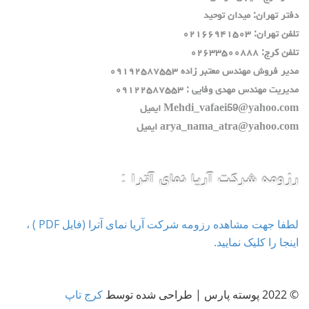
دفتر تهران: ميدان توحيد
تلفن تهران: ٠٢١٦٦٩٤١٥٠٣
تلفن كرج: ٠٢٦٣٣٥٠٠٨٨٨
مدير فروش مهندس معتبر زاده ٠٩١٩٢٥٨٧٥٥٣
مديريت مهندس مهدي وفايي : ٠٩١٢٢٥٨٧٥٥٣
Mehdi_vafaei59@yahoo.com ايميل
arya_nama_atra@yahoo.com ايميل
رزومه شرکت آریا نمای آترا :
لطفا جهت مشاهده رزومه شرکت آریا نمای آترا (فایل PDF ) ،
اینجا را کلیک نمایید.
© 2022 پوسته پارس | طراحی شده توسط
کرج تاپ