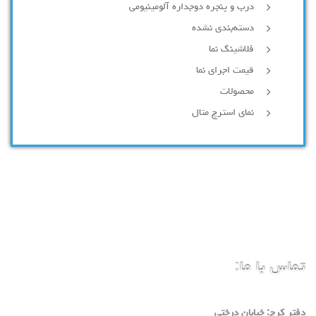
درب و پنجره دوجداره آلومینیومی
دسته‌بندی نشده
فلاشینگ نما
قیمت اجرای نما
محصولات
نمای استرچ متال
تماس با ما:
دفتر كرج: خيابان درختي