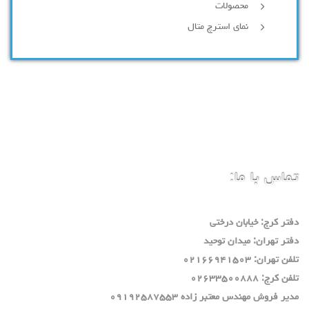
محصولات
نمای استرچ متال
تماس با ما:
دفتر كرج: خيابان درختي
دفتر تهران: ميدان توحيد
تلفن تهران: ٠٢١٦٦٩٤١٥٠٣
تلفن كرج: ٠٢٦٣٣٥٠٠٨٨٨
مدير فروش مهندس معتبر زاده ٠٩١٩٢٥٨٧٥٥٣