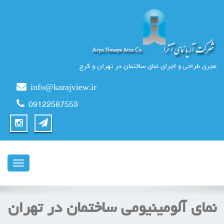
مجری طراحی و اجرای نمای ساختمان در تهران و کرج
info@karajview.ir
09122587553
ناوبری
نمای آلومینیومی ساختمان در تهران