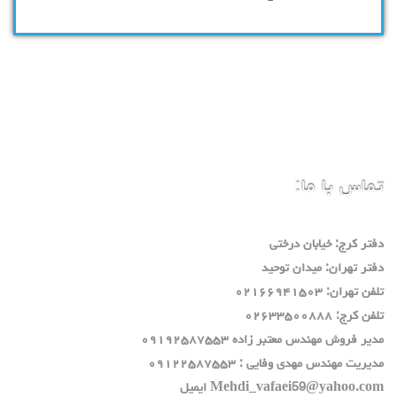
تماس با ما:
دفتر كرج: خيابان درختي
دفتر تهران: ميدان توحيد
تلفن تهران: ٠٢١٦٦٩٤١٥٠٣
تلفن كرج: ٠٢٦٣٣٥٠٠٨٨٨
مدير فروش مهندس معتبر زاده ٠٩١٩٢٥٨٧٥٥٣
مديريت مهندس مهدي وفايي : ٠٩١٢٢٥٨٧٥٥٣
Mehdi_vafaei59@yahoo.com ايميل