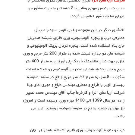
شرکت آریا نمای آترا
مجری تخصصی نماهای مدرن ساختمانی با
مدیریت مهندس مهدی وفایی با 2 دهه تجربه جهت مشاوره و
اجرای نما به حضور اعلام می گردد:
افتخاری دیگر در این مجموعه ویلایی الویر ساوه با متریال
مصرفی درب و پنجره آلومینیومی، ورق فلزی، شیشه هندریل
جان پناه استفاده شده است. پنجره ترمال بریک آلومینیومی و
شیشه های دو جداره لمینت شده به متراژ 200 متر مربع و ورق
فلزی جهت نما و فلاشینگ با رنگ پلی اورتان به متراژ 400 متر
مربع و جان پناه شیشه ای هندریل آلومینیومی و شیشه لمینت
سکوریت 8 میل به متراژ 70 متر مربع واقع در ساوه- مامونیه-
روستای الویر با طراح و معماری مهندس طباخ و مجری نمای ویلا
شرکت آریا نمای آترا و کارفرما جناب آقای مهندس محمد نصیر
زاده در سال 1399 الی 1400 بهره وری رسیده است و امروزه
جز بهترین نماهای واقع در ساوه- مامونیه- روستای الویر می
باشد..
درب و پنجره آلومینیومی- ورق فلزی- شیشه- هندریل- جان