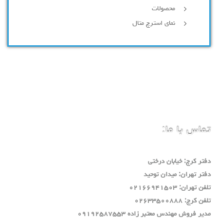
محصولات
نمای استرچ متال
تماس با ما:
دفتر كرج: خيابان درختي
دفتر تهران: ميدان توحيد
تلفن تهران: ٠٢١٦٦٩٤١٥٠٣
تلفن كرج: ٠٢٦٣٣٥٠٠٨٨٨
مدير فروش مهندس معتبر زاده ٠٩١٩٢٥٨٧٥٥٣