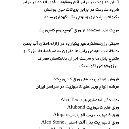
آسان،مقاومت در برابر آتش،مقاومت فوق العاده در برابر
ضربه،مقاومت در برابر جریانات جوی،پوشش
یکنواخت،پایداری وتنوع رنگ،نگهداری ساده
مزیت های استفاده از ورق آلومینیوم کامپوزیت:
سبکی وزن،عملکرد غیر یکپارچه در زلزله،امکان آب بندی
نما،قابلیت تعویض پانل ها،مقرون به صرفه،ابعاد بزرگ و
متنوع پانل ها و سرعت اجرای بالا،کاهش مصرف
انرژی،خواص آکوستیک
فروش انواع برند های ورق کامپوزیت:
عرضه انواع ورق های کامپوزیت در سراسر ایران
نمایندگی انحصاری ورق AlcoTex
ورق هاي کامپوزيت Alubond
ورق کامپوزيت پنل آلو پارسAlupars
ورق کامپوزيت پنل آلکو استون Alco Stone