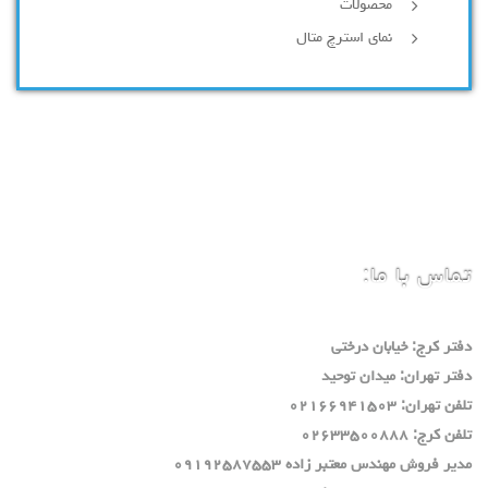
محصولات
نمای استرچ متال
تماس با ما:
دفتر كرج: خيابان درختي
دفتر تهران: ميدان توحيد
تلفن تهران: ٠٢١٦٦٩٤١٥٠٣
تلفن كرج: ٠٢٦٣٣٥٠٠٨٨٨
مدير فروش مهندس معتبر زاده ٠٩١٩٢٥٨٧٥٥٣