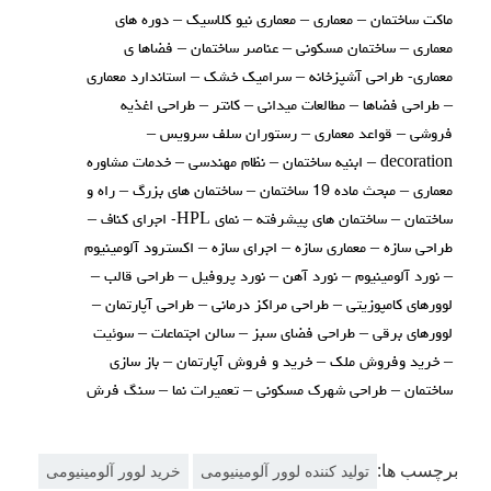
ماکت ساختمان – معماری – معماری نیو کلاسیک – دوره های
معماری – ساختمان مسکونی – عناصر ساختمان – فضاها ی
معماری- طراحی آشپزخانه – سرامیک خشک – استاندارد معماری
– طراحی فضاها – مطالعات میدانی – کانتر – طراحی اغذیه
فروشی – قواعد معماری – رستوران سلف سرویس –
decoration – ابنیه ساختمان – نظام مهندسی – خدمات مشاوره
معماری – مبحث ماده 19 ساختمان – ساختمان های بزرگ – راه و
ساختمان – ساختمان های پیشرفته – نمای HPL- اجرای کناف –
طراحی سازه – معماری سازه – اجرای سازه – اکسترود آلومینیوم
– نورد آلومینیوم – نورد آهن – نورد پروفیل – طراحی قالب –
لوورهای کامپوزیتی – طراحی مراکز درمانی – طراحی آپارتمان –
لوورهای برقی – طراحی فضای سبز – سالن اجتماعات – سوئیت
– خرید وفروش ملک – خرید و فروش آپارتمان – باز سازی
ساختمان – طراحی شهرک مسکونی – تعمیرات نما – سنگ فرش
برچسب ها:
تولید کننده لوور آلومینیومی
خرید لوور آلومینیومی