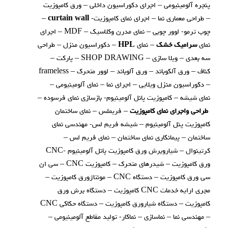
پنجره آلومینیومی – اجرای دکوراسیون داخلی – ورق کامپوزیت
– طراحی معماری نما – اجرای نمای کامپوزیت-
curtain wall
–
چوب ترمو- لوور چوبی – نمای مدرن وکلاسیک – MDF – اجرای
نمای
سرامیک خشک
– نمای
HPL
– دکوراسیون منزل – طراحی
سه بعدی – ویلا سازی – SHOP DRAWING – پارکت –
کناف – ورق آلکوباند – ورق آلوباند – لوور متحرک – frameless
– دکوراسیون منزل ویلایی – اجرای نما – نمای آلومینیومی –
نمای شیشه – کامپوزیت پانل آلومینیوم- بازسازی نمای فرسوده –
طراحی واجرای نمای کامپوزیت
– فریملس – نمای ساختمان
کامپوزیت پنل آلومینیوم – شیشه فریم لس- مهندسی نمای
ساختمان – پیمانکاری نمای ساختمان – نمای فریم لس –
کرتینوال – شیاروبرش ورق کامپوزیت پانل آلومینیوم -CNC
ورق کامپوزیت – شیدرهای متحرک – کامپوزیت CNC – سی ان
سی ورق کامپوزیت – دستگاه CNC – مونتاژورق کامپوزیت –
مجری ارایه خدمات CNC کامپوزیت – دستگاه برش ورق
کامپوزیت – دستگاه شیارورق کامپوزیت – دستگاه حکاکی CNC
– مهندسی نما – نماسازی – نماکار- تولید مقاطع آلومینیومی –