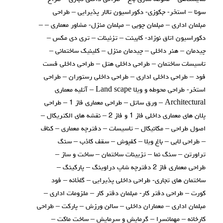
سونا – استخر- جکوزی- دکوراسیون تالار پذیرایی – طراحی
مبلمان اداری – مبلمان چوبی – مبلمان منزل- مشاور معماری – –
دکوراسیون اتاق نوزاد- کابینت – تزئینات – تری دی مکس –
چیدمان – هنر داخلی – چیدمان منزل – کلینیک ساختمانی –
تاسیسات ساختمان – طراحی داخلی هتل – طراحی داخلی فست
فود – طراحی داخلی اداری – طراحی داخلی رستوران – طراحی
استخر- طراحی محوطه و ویلا Land scape – آتلیه معماری
Architectural – ورق ساتل – طراحی معماری فاز 1 – طراحی
پلان های معماری داخلی فاز 1 و فاز 2 – نقشه های الکتریکال –
اصول طراحی – مکانیکال – تاسیسات – دفترچه معماری – کناف
– طراحی لابی – باغ ویلا – کفپوش – سقف کاذب – سنگ
تراورتن – سنگ نما – تزیینات ساختمان – ساخت و ساز –
طراحی معماری فاز 2 دفترچه شاپ دراوینگ – پارکینگ –
ساختمان های تجاری- طراحی داخلی پذیرایی – گلخانه – فود
کورت – طراحی دفتر کار- مبلمان دفتر کار – ملزومات اداری –
مبلمان اداری – معماران داخلی – سالن ورزش – پارکت – طراحی
کارخانه – مهمانسرا – گرمایش و سرمایش – ساخت ماکت –