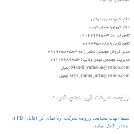
تماس با ما:
دفتر كرج: خيابان درختي
دفتر تهران: ميدان توحيد
تلفن تهران: ٠٢١٦٦٩٤١٥٠٣
تلفن كرج: ٠٢٦٣٣٥٠٠٨٨٨
مدير فروش مهندس معتبر زاده ٠٩١٩٢٥٨٧٥٥٣
مديريت مهندس مهدي وفايي : ٠٩١٢٢٥٨٧٥٥٣
Mehdi_vafaei59@yahoo.com ايميل
arya_nama_atra@yahoo.com ايميل
رزومه شرکت آریا نمای آترا :
لطفا جهت مشاهده رزومه شرکت آریا نمای آترا (فایل PDF ) ،
اینجا را کلیک نمایید.