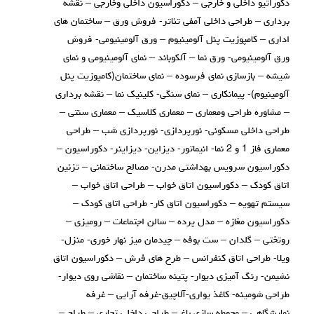
دکوراتیو داخلی و خارجی – دکوراسیون داخلی وخارجی – نقشه
برداری – طراحی داخلی آمفی تئاتر- فروش ورق – ساختمان های
اداری – کامپوزیت پنل آلومینیوم – ورق آلومینیومی- فروش
ورق آلومینیومی- ورق نما – آلکوباند – نمای آلومینیومی و نمای
شیشه – بازسازی نمای فرسوده – نمای ساختمان(کامپوزیت پنل
آلومینیوم)- پیمانکاری – نمای سنگی- کلینیک نما – نقشه برداری
– مشاوره طراحی ومعماری – معماری کلاسیک – معماری سنتی –
طراحی داخلی مسکونی- نورپردازی- نورپردازی شب – طراحی
معماری فاز 1 و 2 نما- انیماتور- دیزاین- دیزاینر- دکوراسیون –
دکوراسیون سرویس بهداشتی مدرن- مصالح ساختمانی – تزئین
اتاق کودک – دکوراسیون اتاق خواب – طراحی اتاق خواب –
سیستم تهویه – دکوراسیون اتاق کار- طراحی اتاق کودک –
دکوراسیون مغازه – مدل پرده – سالن اجتماعات – رومیزی –
روتختی – گلدان – ست بوفه – چیدمان میز نهار خوری- منزل-
ویلا- طراحی اتاق کنفرانس – طرح های فرش – دکوراسیون اتاق
نشیمن- رنگ آمیزی دیوار- پتینه ساختمان – نقاشی روی دیوار-
طراحی شومینه- کاغذ یواری-آلاچیق-غرفه آرایی – غرفه
نمایشگاهی – محوطه سازی باغ – طراحی داخلی تجاری – طراح –