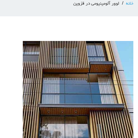
خانه
لوور آلومينيومي در قزوين