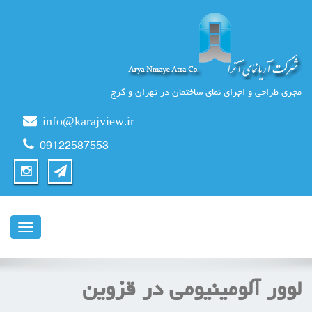
مجری طراحی و اجرای نمای ساختمان در تهران و کرج
info@karajview.ir
09122587553
ناوبری
لوور آلومينيومي در قزوين