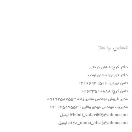
تماس با ما:
دفتر كرج: خيابان درختي
دفتر تهران: ميدان توحيد
تلفن تهران: ٠٢١٦٦٩٤١٥٠٣
تلفن كرج: ٠٢٦٣٣٥٠٠٨٨٨
مدير فروش مهندس معتبر زاده ٠٩١٩٢٥٨٧٥٥٣
مديريت مهندس مهدي وفايي : ٠٩١٢٢٥٨٧٥٥٣
Mehdi_vafaei59@yahoo.com ايميل
arya_nama_atra@yahoo.com ايميل