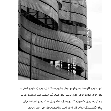
لوور-لوورآلومینیومی-لووردوکی-لوورمستطیل-لوورزد-لوورآهنی-
لوورخام-انواع لوور-لوورثابت-لوورمتحرک-لیفت اند اسلاید-درب
و پنجره-ورق کامپوزیت-پروفیل-هندریل-هندریل شیشه-جان
پناه-فلاشینگ-نمای آترا-طراحی ساختمان-طراحی مدرن-نما