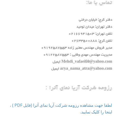
تماس با ما:
دفتر كرج: خيابان درختي
دفتر تهران: ميدان توحيد
تلفن تهران: ٠٢١٦٦٩٤١٥٠٣
تلفن كرج: ٠٢٦٣٣٥٠٠٨٨٨
مدير فروش مهندس معتبر زاده ٠٩١٩٢٥٨٧٥٥٣
مديريت مهندس مهدي وفايي : ٠٩١٢٢٥٨٧٥٥٣
Mehdi_vafaei59@yahoo.com ايميل
arya_nama_atra@yahoo.com ايميل
رزومه شرکت آریا نمای آترا :
لطفا جهت مشاهده رزومه شرکت آریا نمای آترا (فایل PDF ) ،
اینجا را کلیک نمایید.