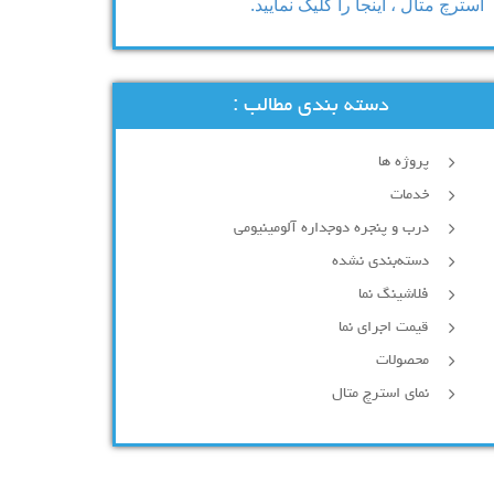
استرچ متال ، اینجا را کلیک نمایید.
دسته بندی مطالب :
پروژه ها
خدمات
درب و پنجره دوجداره آلومینیومی
دسته‌بندی نشده
فلاشینگ نما
قیمت اجرای نما
محصولات
نمای استرچ متال