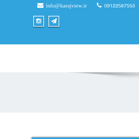
info@karajview.ir
09122587553