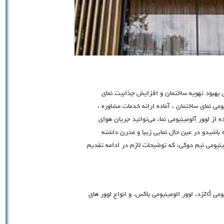
 بهبود تهویه ساختمان و افزایش جذابیت نمای
ومی نمای ساختمان ، آماده ارائه خدمات مشاوره ،
از لوور آلومینیومی نما، می‌توانید جریان هوای
 باشیدو در عین حال نمایی زیبا و مدرن داشته
ومينيومي نيم دوكي، که توضیحات لازم در ادامه تقدیم
لوور الومينيومي دوكي، لوور الومينيومي نيم دوكي، لوور الومينيومي zdزد، لوور الومينيومي باكس. و انواع لوور هاي