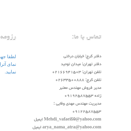
تماس با ما:
رزومه 
لطفا جه
دفتر كرج: خيابان درختي
دفتر تهران: ميدان توحيد
نمایید.
تلفن تهران: ٠٢١٦٦٩٤١٥٠٣
تلفن كرج: ٠٢٦٣٣٥٠٠٨٨٨
مدير فروش مهندس معتبر
زاده ٠٩١٩٢٥٨٧٥٥٣
مديريت مهندس مهدي وفايي :
٠٩١٢٢٥٨٧٥٥٣
Mehdi_vafaei59@yahoo.com ايميل
arya_nama_atra@yahoo.com ايميل