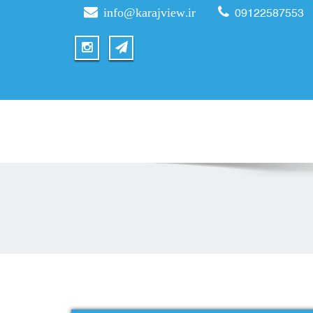
info@karajview.ir
09122587553