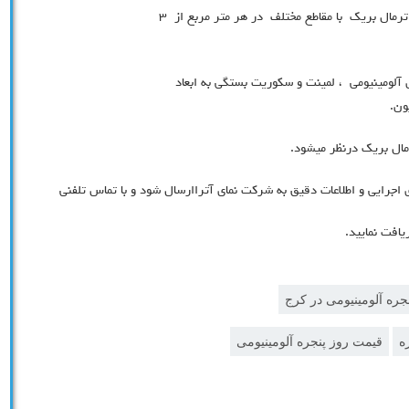
قیمت و هزینه پنجره دوجداره آلومینیومی پروفيل الومينيومي ترمال بريك با مقاطع مختلف در هر متر مربع از ٣
آلومینیومی ، لمينت و سكوريت بستگي به ابعاد
 اجرايي و اطلاعات دقيق به شركت نماي آتراارسال شود و با تماس تلفني
افت نمایید.
جره آلومینیومی در کرج
ه
قیمت روز پنجره آلومینیومی