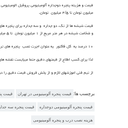
ميليون تومان تا ٤/٥ ميليون تومان.
قيمت شيشه ها از تك، دو جداره و سه جداره برای پنجره های 
و ضخامت شيشه در هر متر مربع از ١ ميليون تومان تا ٥ ميليون.
١٠ درصد به كل فاكتور به عنوان اجرت نصب پنجره هاي ترمال بريك درنظر ميشود.
لذا براي كسب اطلاع از قيمتهاي دقيق حتما ميبايست نقشه هاي
از تيم فني اموزشهاي لازم و از بخش فروش قيمت دقيق را دري
برچسب ها:
قیمت پنجره آلومینیومی در تهران
قیمت پن
قیمت پنجره آلومینیومی دوجداره
قیمت پنجره سه جدار
هزینه نصب درب و پنجره آلومینیومی