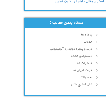
استرچ متال ، اینجا را کلیک نمایید.
دسته بندی مطالب :
پروژه ها
خدمات
درب و پنجره دوجداره آلومینیومی
دسته‌بندی نشده
فلاشینگ نما
قیمت اجرای نما
محصولات
نمای استرچ متال