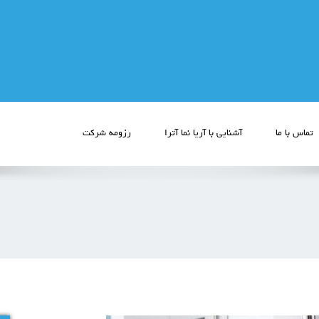
تماس با ما
آشنایی با آریا نما آترا
رزومه شرکت