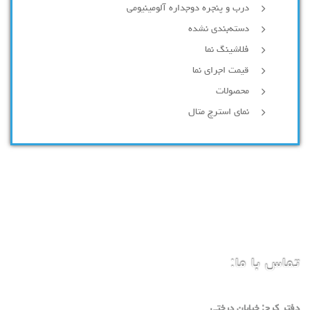
درب و پنجره دوجداره آلومینیومی
دسته‌بندی نشده
فلاشینگ نما
قیمت اجرای نما
محصولات
نمای استرچ متال
تماس با ما:
دفتر كرج: خيابان درختي