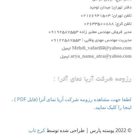
دفتر تهران: ميدان توحيد
تلفن تهران: ٠٢١٦٦٩٤١٥٠٣
تلفن كرج: ٠٢٦٣٣٥٠٠٨٨٨
مدير فروش مهندس معتبر زاده ٠٩١٩٢٥٨٧٥٥٣
مديريت مهندس مهدي وفايي : ٠٩١٢٢٥٨٧٥٥٣
Mehdi_vafaei59@yahoo.com ايميل
arya_nama_atra@yahoo.com ايميل
رزومه شرکت آریا نمای آترا :
لطفا جهت مشاهده رزومه شرکت آریا نمای آترا (فایل PDF ) ،
اینجا را کلیک نمایید.
© 2022 پوسته پارس | طراحی شده توسط
کرج تاپ