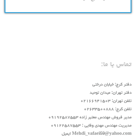
تماس با ما:
دفتر كرج: خيابان درختي
دفتر تهران: ميدان توحيد
تلفن تهران: ٠٢١٦٦٩٤١٥٠٣
تلفن كرج: ٠٢٦٣٣٥٠٠٨٨٨
مدير فروش مهندس معتبر زاده ٠٩١٩٢٥٨٧٥٥٣
مديريت مهندس مهدي وفايي : ٠٩١٢٢٥٨٧٥٥٣
Mehdi_vafaei59@yahoo.com ايميل