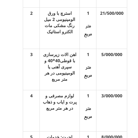
21/500/000
1
استرچ با ورق
2
الومینیومی 2 میل
رنگ مشکی مات
متر
الکترو استاتیک
مربع
5/000/000
1
اهن الات زیرسازی
3
با قوطی40*40 و
سپری آهنی یا
متر
الومینیومی در هر
مربع
متر مربع
3/000/000
1
لوازم مصرفی و
4
پرت و ایاب و ذهاب
در هر متر مربع
متر
مربع
8/000/000
1
اجرت: خدمات
5