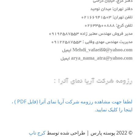
دفتر كرج: خيابان درختي
دفتر تهران: ميدان توحيد
تلفن تهران: ٠٢١٦٦٩٤١٥٠٣
تلفن كرج: ٠٢٦٣٣٥٠٠٨٨٨
مدير فروش مهندس معتبر زاده ٠٩١٩٢٥٨٧٥٥٣
مديريت مهندس مهدي وفايي : ٠٩١٢٢٥٨٧٥٥٣
Mehdi_vafaei59@yahoo.com ايميل
arya_nama_atra@yahoo.com ايميل
رزومه شرکت آریا نمای آترا :
لطفا جهت مشاهده رزومه شرکت آریا نمای آترا (فایل PDF ) ،
اینجا را کلیک نمایید.
© 2022 پوسته پارس | طراحی شده توسط
کرج تاپ