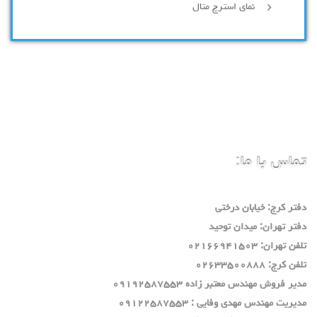
نمای استرچ متال
تماس با ما:
دفتر كرج: خيابان درختي
دفتر تهران: ميدان توحيد
تلفن تهران: ٠٢١٦٦٩٤١٥٠٣
تلفن كرج: ٠٢٦٣٣٥٠٠٨٨٨
مدير فروش مهندس معتبر زاده ٠٩١٩٢٥٨٧٥٥٣
مديريت مهندس مهدي وفايي : ٠٩١٢٢٥٨٧٥٥٣