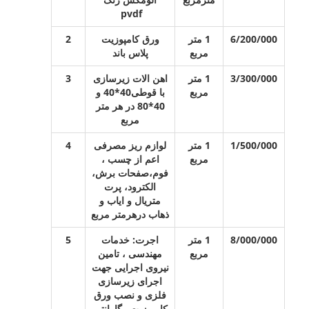
pvdf
6/200/000
1 متر
ورق کامپوزیت
2
مربع
پلاس باند
3/300/000
1 متر
اهن الات زیرسازی
3
مربع
با قوطی40*40 و
40*80 در هر متر
مربع
1/500/000
1 متر
لوازم ریز مصرفی
4
مربع
اعم از چسب ،
فوم،صفحات برش،
الکترود، پرت
متریال و ایاب و
ذهاب درهرمتر مربع
8/000/000
1 متر
اجرت: خدمات
5
مربع
مهندسی ، تامین
نیروی اجرایی جهت
اجرای زیرسازی
فلزی و نصب ورق
کامپوزیت وگارانتی