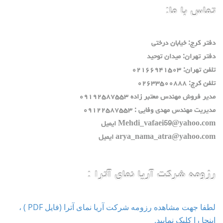
تماس با ما:
دفتر كرج: خيابان درختي
دفتر تهران: ميدان توحيد
تلفن تهران: ٠٢١٦٦٩٤١٥٠٣
تلفن كرج: ٠٢٦٣٣٥٠٠٨٨٨
مدير فروش مهندس معتبر زاده ٠٩١٩٢٥٨٧٥٥٣
مديريت مهندس مهدي وفايي : ٠٩١٢٢٥٨٧٥٥٣
Mehdi_vafaei59@yahoo.com ايميل
arya_nama_atra@yahoo.com ايميل
رزومه شرکت آریا نمای آترا :
لطفا جهت مشاهده رزومه شرکت آریا نمای آترا (فایل PDF ) ،
اینجا را کلیک نمایید.