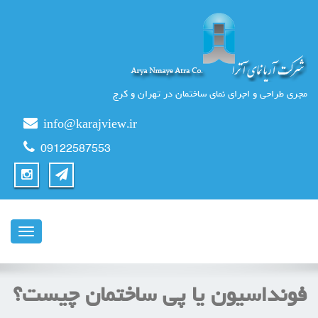
مجری طراحی و اجرای نمای ساختمان در تهران و کرج
info@karajview.ir
09122587553
ناوبری
فونداسیون یا پی ساختمان چیست؟