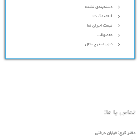
دسته‌بندی نشده
فلاشینگ نما
قیمت اجرای نما
محصولات
نمای استرچ متال
تماس با ما:
دفتر كرج: خيابان درختي