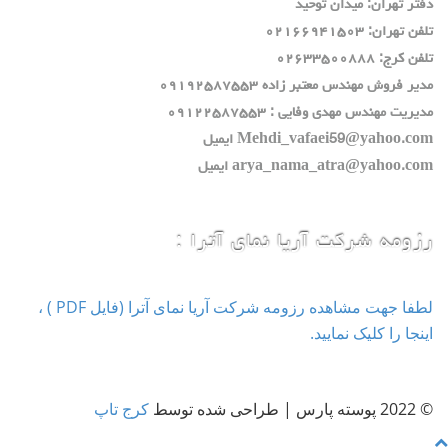
دفتر تهران: ميدان توحيد
تلفن تهران: ٠٢١٦٦٩٤١٥٠٣
تلفن كرج: ٠٢٦٣٣٥٠٠٨٨٨
مدير فروش مهندس معتبر زاده ٠٩١٩٢٥٨٧٥٥٣
مديريت مهندس مهدي وفايي : ٠٩١٢٢٥٨٧٥٥٣
Mehdi_vafaei59@yahoo.com ايميل
arya_nama_atra@yahoo.com ايميل
رزومه شرکت آریا نمای آترا :
لطفا جهت مشاهده رزومه شرکت آریا نمای آترا (فایل PDF ) ،
اینجا را کلیک نمایید.
© 2022 پوسته پارس | طراحی شده توسط
کرج تاپ