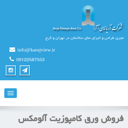
مجری طراحی و اجرای نمای ساختمان در تهران و کرج
info@karajview.ir
09122587553
ناوبری
فروش ورق کامپوزیت آلومکس