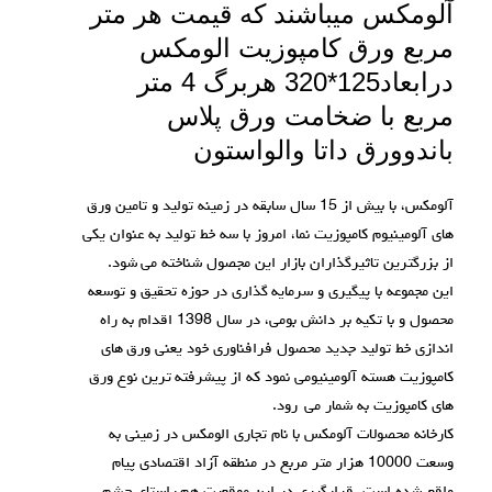
آلومکس میباشند که قیمت هر متر
مربع ورق کامپوزیت الومکس
درابعاد125*320 هربرگ 4 متر
مربع با ضخامت ورق پلاس
باندوورق داتا والواستون
آلومکس، با بیش از 15 سال سابقه در زمینه تولید و تامین ورق
های آلومینیوم کامپوزیت نما، امروز با سه خط تولید به عنوان یکی
از بزرگترین تاثیرگذاران بازار این مجصول شناخته می شود.
این مجموعه با پیگیری و سرمایه گذاری در حوزه تحقیق و توسعه
محصول و با تکیه بر دانش بومی، در سال 1398 اقدام به راه
اندازی خط تولید جدید محصول فرافناوری خود یعنی ورق های
کامپوزیت هسته آلومینیومی نمود که از پیشرفته ترین نوع ورق
های کامپوزیت به شمار می رود.
کارخانه محصولات آلومکس با نام تجاری الومکس در زمینی به
وسعت 10000 هزار متر مربع در منطقه آزاد اقتصادی پیام
واقع شده است. قرارگیری در این موقعیت هم راستای چشم