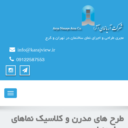
مجری طراحی و اجرای نمای ساختمان در تهران و کرج
info@karajview.ir
09122587553
ناوبری
طرح های مدرن و کلاسیک نماهای