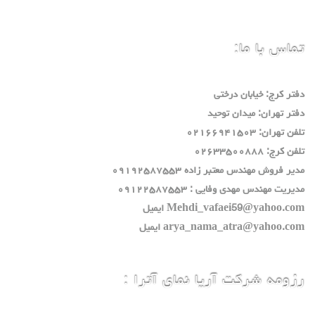
تماس با ما:
دفتر كرج: خيابان درختي
دفتر تهران: ميدان توحيد
تلفن تهران: ٠٢١٦٦٩٤١٥٠٣
تلفن كرج: ٠٢٦٣٣٥٠٠٨٨٨
مدير فروش مهندس معتبر زاده ٠٩١٩٢٥٨٧٥٥٣
مديريت مهندس مهدي وفايي : ٠٩١٢٢٥٨٧٥٥٣
Mehdi_vafaei59@yahoo.com ايميل
arya_nama_atra@yahoo.com ايميل
رزومه شرکت آریا نمای آترا :