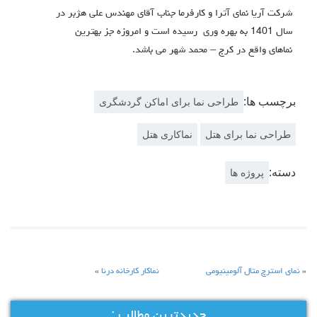
شرکت آریا نمای آترا و کارفرما جناب آقای مهندس علی هژبر در
سال 1401 به بهره وری رسیده است و امروزه جز بهترین
نماهای واقع در کرج – محمد شهر می باشد.
برچسب ها:
طراحی نما برای اماکن گردشگری
طراحی نما برای هتل
نماکاری هتل
دسته:
پروژه ها
«
نمای استرچ متال آلومینیومی
نماکار کارخانه درنا
»
جدیدترین مطالب :