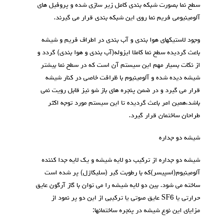
سطح نما بصورت شبکه بندی کامل زیر سازی شده و پروفیل های
آلومینیومی فریم نما روی این شبکه بندی قرار می گیرند.
وجود لاستیکهای هوا بندی و آب بندی در اطراف فریم و شیشه
باعث گردیده سطح نما کاملا ایزوله(آب بندی و هوا بندی) گردد و
از نکات بسیار مهم این سیستم آن است که در سطح نما بیشتر
شیشه دیده شده و آلومینیوم با ظرافت خاصی در کنار شیشه
قرار می گیرد و در ضمن پنجره های باز شو نیز قابل رویت نمی
باشد،همین امر باعث گردیده تا این سیستم مورد توجه اکثر
طراحان ساختمان قرار گیرد.
شيشه دو جداره
شیشه دو جداره از ترکیب دو لایه شیشه و یک لایه جدا کننده
آلومینیوم(اسپيسر)که با رطوبت گیر (سليکاژل) پر شده است
ساخته می شود. بین دو لایه شیشه را می توان با گاز آرگون عايق
حرارتی یا SF6 عايق صوتی یا ترکیبی از این دو پر نمود از
مزایای این نوع شیشه در پنجره ساختمانها: