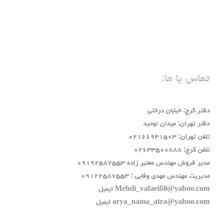
تماس با ما:
دفتر كرج: خيابان درختي
دفتر تهران: ميدان توحيد
تلفن تهران: ٠٢١٦٦٩٤١٥٠٣
تلفن كرج: ٠٢٦٣٣٥٠٠٨٨٨
مدير فروش مهندس معتبر زاده ٠٩١٩٢٥٨٧٥٥٣
مديريت مهندس مهدي وفايي : ٠٩١٢٢٥٨٧٥٥٣
Mehdi_vafaei59@yahoo.com ايميل
arya_nama_atra@yahoo.com ايميل