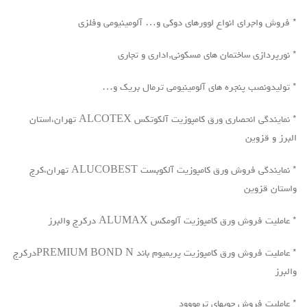
* فروش واجرای انواع لوورهای دوکی و… آلومینیومی وفلزی
* نورپردازی ساختمان های مسکونی,اداری و تجاری
* تولیدونصب پنجره های آلومینیومی ترمال بریک و…
* نمایندگی انحصاری ورق کامپوزیت آلکوتکس ALCOTEX تهران،استان
البرز و قزوین
* نمایندگی فروش ورق کامپوزیت آلکوبست ALUCOBEST تهران،کرج
واستان قزوین
* عاملیت فروش ورق کامپوزیت آلومکس ALUMAX درکرج والبرز
* عاملیت فروش ورق کامپوزیت پریمیوم باند PREMIUM BOND Nدرکرج
والبرز
* عاملیت فروش چوبهای ترمووود