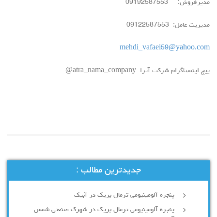
مدیرفروش: 09192587553
مدیریت عامل: 09122587553
mehdi_vafaei59@yahoo.com
پیج اینستاگرام شرکت آترا atra_nama_company@
جدیدترین مطالب :
پنجره آلومینیومی ترمال بریک در آبیک
پنجره آلومینیومی ترمال بریک در شهرک صنعتی شمس