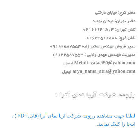
دفتر كرج: خيابان درختي
دفتر تهران: ميدان توحيد
تلفن تهران: ٠٢١٦٦٩٤١٥٠٣
تلفن كرج: ٠٢٦٣٣٥٠٠٨٨٨
مدير فروش مهندس معتبر زاده ٠٩١٩٢٥٨٧٥٥٣
مديريت مهندس مهدي وفايي : ٠٩١٢٢٥٨٧٥٥٣
Mehdi_vafaei59@yahoo.com ايميل
arya_nama_atra@yahoo.com ايميل
رزومه شرکت آریا نمای آترا :
لطفا جهت مشاهده رزومه شرکت آریا نمای آترا (فایل PDF ) ،
اینجا را کلیک نمایید.