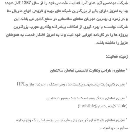
شرکت مهندسی آریا نمای آترا فعالیت تخصصی خود را از سال 1387 آغاز نموده
وتا به امروز دارای یکی از بزرگترین شبکه های تهیه و فروش انواع متریال نما
و در زمره ی بهترین مجریان نماهای ساختمانی در سطح کشور می باشد.این
شرکت توانسته با بهره گیری از امکانات پیشرفته وکادری مجرب بزرگترین
پروژه ها
را در کارنامه اجرایی خود ثبت و تا به امروز افتخار خدمت به هموطنان
عزیز را داشته باشد.
زمینه فعالیت:
* مشاوره، طراحی ونظارت تخصصی نماهای ساختمان
* مجری کامپوزیت،چوب،چوب پلاست،نما رومی،سنگ ، اجرنما، فلز وHPL
* مجری نماهای سنگ وسرامیک خشک بصورت نمایان
(visible)وغیرنمایان(invisible)
* مجری نماهای شیشه ای کرتین وال ،فریم لس واسپایدر،تک ودوجداره
سکوریت و لمینت