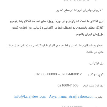
* فروش واجرای اجرنما درسطح کشور
این افتخار ما است که بتوانیم در مورد پروژه های شما به گفتگو بنشینیم و
آغازگر تحقق بخشیدن به اهداف شما در آبادانی و زیبایی روز افزون کشور
عزیزمان ایران باشیم.
اعتبار و ماندگاری ما حاصل رضایتمندی کارفرمایان گرامی و عزیزانی مثل جناب
عالی می باشد.
پل ارتباطی:
کرج: درختی 02634468812 – 02633500888
تهران: ستارخان 02166941503
ایمیل:
Arya_nama_atra@yahoo.com
info@karajview.com