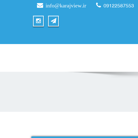
info@karajview.ir
09122587553