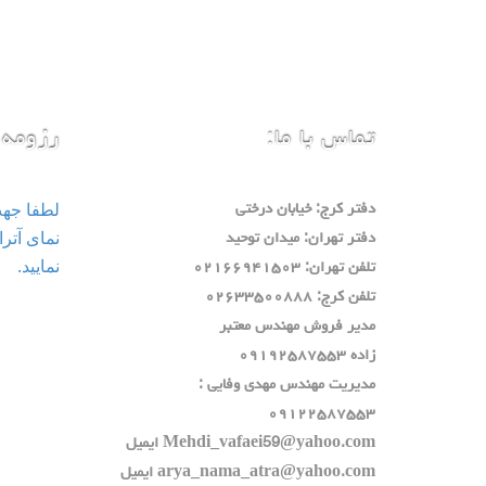
تماس با ما:
رزومه 
لطفا جه
دفتر كرج: خيابان درختي
دفتر تهران: ميدان توحيد
نمایید.
تلفن تهران: ٠٢١٦٦٩٤١٥٠٣
تلفن كرج: ٠٢٦٣٣٥٠٠٨٨٨
مدير فروش مهندس معتبر
زاده ٠٩١٩٢٥٨٧٥٥٣
مديريت مهندس مهدي وفايي :
٠٩١٢٢٥٨٧٥٥٣
Mehdi_vafaei59@yahoo.com ايميل
arya_nama_atra@yahoo.com ايميل