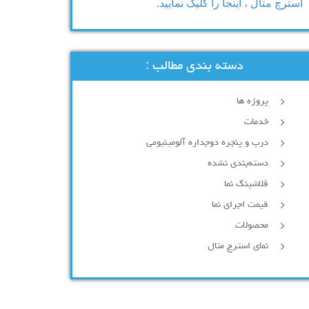
استرچ متال ، اینجا را کلیک نمایید.
دسته بندی مطالب :
پروژه ها
خدمات
درب و پنجره دوجداره آلومینیومی
دسته‌بندی نشده
فلاشینگ نما
قیمت اجرای نما
محصولات
نمای استرچ متال