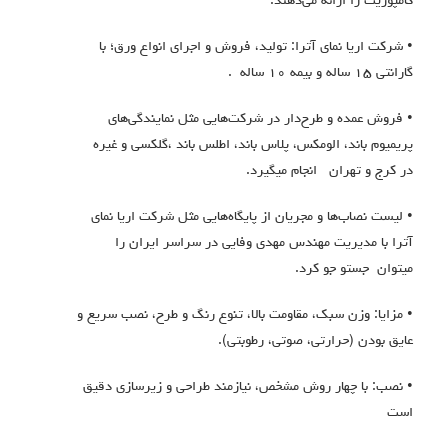
کامپوزیت را ارائه می‌دهند:
• شرکت اريا نماي آترا: تولید، فروش و اجرای انواع ورق؛ با
گارانتی ۱۵ ساله و بیمه ۱۰ ساله .
• فروش عمده و طرح‌دار در شرکت‌هایی مثل نمایندگی‌های
پريميوم باند، الومكس، پلاس باند، اطلس باند ،گلكسي و غيره
در کرج و تهران انجام ميگيرد.
• لیست نصاب‌ها و مجریان از پایگاه‌هایی مثل شركت اريا نماي
آترا با مديريت مهندس مهدي وفايي در سراسر ایران را
ميتوان جستو جو كرد.
• مزایا: وزن سبک، مقاومت بالا، تنوع رنگ و طرح، نصب سریع و
عایق بودن (حرارتی، صوتی، رطوبتی).
• نصب: با چهار روش مشخص، نیازمند طراحی و زیرسازی دقیق
است