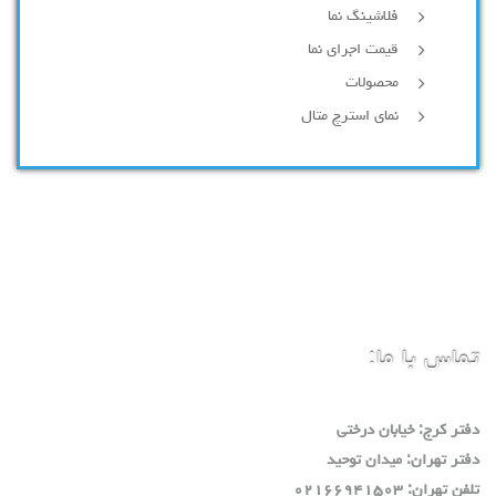
فلاشینگ نما
قیمت اجرای نما
محصولات
نمای استرچ متال
تماس با ما:
دفتر كرج: خيابان درختي
دفتر تهران: ميدان توحيد
تلفن تهران: ٠٢١٦٦٩٤١٥٠٣