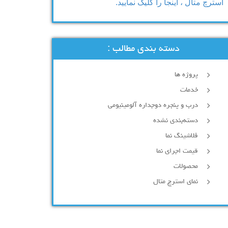
استرچ متال ، اینجا را کلیک نمایید.
دسته بندی مطالب :
پروژه ها
خدمات
درب و پنجره دوجداره آلومینیومی
دسته‌بندی نشده
فلاشینگ نما
قیمت اجرای نما
محصولات
نمای استرچ متال