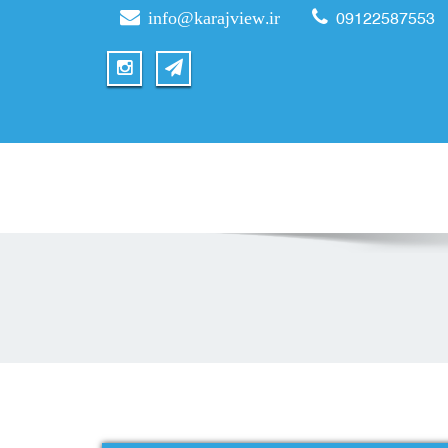
info@karajview.ir
09122587553