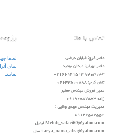
تماس با ما:
رزومه 
لطفا جه
دفتر كرج: خيابان درختي
دفتر تهران: ميدان توحيد
نمایید.
تلفن تهران: ٠٢١٦٦٩٤١٥٠٣
تلفن كرج: ٠٢٦٣٣٥٠٠٨٨٨
مدير فروش مهندس معتبر
زاده ٠٩١٩٢٥٨٧٥٥٣
مديريت مهندس مهدي وفايي :
٠٩١٢٢٥٨٧٥٥٣
Mehdi_vafaei59@yahoo.com ايميل
arya_nama_atra@yahoo.com ايميل