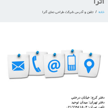
آترا
خانه
تلفن و آدرس شرکت طراحی نمای آترا
دفتر كرج: خيابان درختي
دفتر تهران: ميدان توحيد
تلفن تهران: ٠٢١٦٦٩٤١٥٠٣