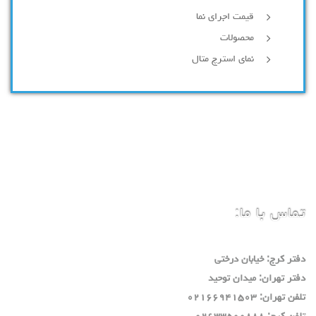
قیمت اجرای نما
محصولات
نمای استرچ متال
تماس با ما:
دفتر كرج: خيابان درختي
دفتر تهران: ميدان توحيد
تلفن تهران: ٠٢١٦٦٩٤١٥٠٣