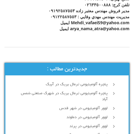
تلفن كرج: ٠٢٦٣٣٥٠٠٨٨٨
مدير فروش مهندس معتبر زاده ٠٩١٩٢٥٨٧٥٥٣
مديريت مهندس مهدي وفايي : ٠٩١٢٢٥٨٧٥٥٣
Mehdi_vafaei59@yahoo.com ايميل
arya_nama_atra@yahoo.com ايميل
جدیدترین مطالب :
پنجره آلومینیومی ترمال بریک در آبیک
پنجره آلومینیومی ترمال بریک در شهرک صنعتی شمس
آباد
لوور آلومینیومی در شهر قدس
لوور آلومینیومی در دماوند
لوور آلومینیومی در پرند