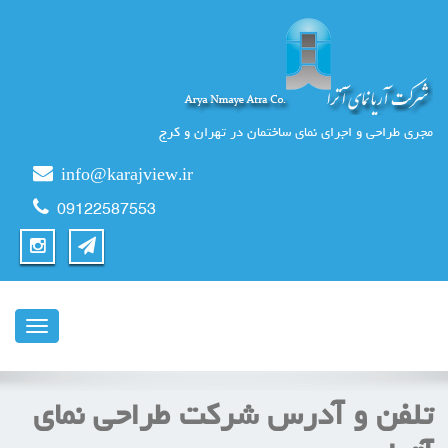
مجری طراحی و اجرای نمای ساختمان در تهران و کرج
info@karajview.ir
09122587553
ناوبری
تلفن و آدرس شرکت طراحی نمای