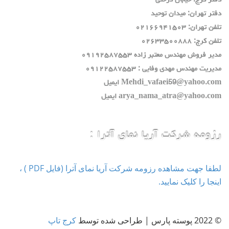
دفتر كرج: خيابان درختي
دفتر تهران: ميدان توحيد
تلفن تهران: ٠٢١٦٦٩٤١٥٠٣
تلفن كرج: ٠٢٦٣٣٥٠٠٨٨٨
مدير فروش مهندس معتبر زاده ٠٩١٩٢٥٨٧٥٥٣
مديريت مهندس مهدي وفايي : ٠٩١٢٢٥٨٧٥٥٣
Mehdi_vafaei59@yahoo.com ايميل
arya_nama_atra@yahoo.com ايميل
رزومه شرکت آریا نمای آترا :
لطفا جهت مشاهده رزومه شرکت آریا نمای آترا (فایل PDF ) ،
اینجا را کلیک نمایید.
© 2022 پوسته پارس | طراحی شده توسط
کرج تاپ