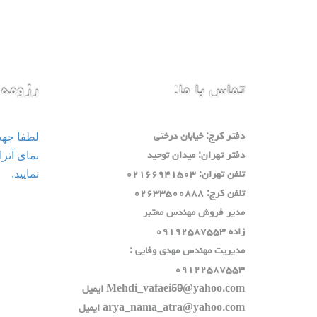
تماس با ما:
رزومه 
لطفا جه
دفتر كرج: خيابان درختي
دفتر تهران: ميدان توحيد
نمایید.
تلفن تهران: ٠٢١٦٦٩٤١٥٠٣
تلفن كرج: ٠٢٦٣٣٥٠٠٨٨٨
مدير فروش مهندس معتبر
زاده ٠٩١٩٢٥٨٧٥٥٣
مديريت مهندس مهدي وفايي :
٠٩١٢٢٥٨٧٥٥٣
Mehdi_vafaei59@yahoo.com ايميل
arya_nama_atra@yahoo.com ايميل