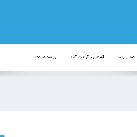
تماس با ما
آشنایی با آریا نما آترا
رزومه شرکت