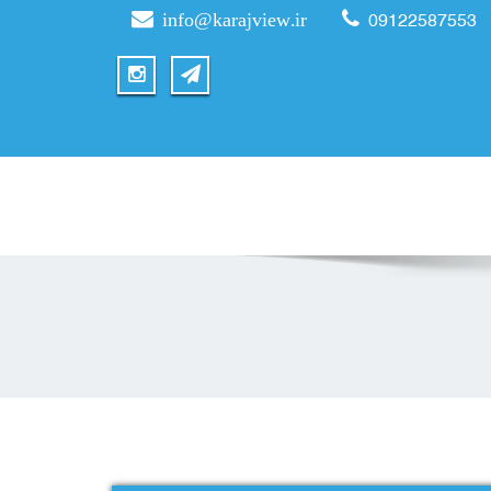
info@karajview.ir
09122587553