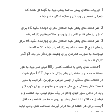
1-جزییات نماهای پیش ساخته پانلی باید به گونه ای باشد که
جابجایی نسبیی بین پانل و سازه امکان پذیر باشد.
2- هر قطعه نمای پانلی باید حداقل دارای دوعدد تکیه گاه برای
تحمل بارهای قایم ناشی از وزن در هنگام وقوق زلزله باشد.
3- هر قطعه نمای پانلی باید حداقل دارای چهارعدد تکیه گاه برای
بارهای خارج از صفحه (ضربه ,زلزله باد) باشد.تکیه گاه ها
میتوانند به صورت همزمان براي وظیفه موردنظر در بند 3و 2در
نظرگرفته شوند.
– 4قطعات نماي پانلی با ضخامت کمتر از50 میلی متر باید به طور
مستقیم به دیوار پشتیبان بنایی,بتنی یا دیوار LSF مهار شوند.
در قطعات نماي سنگی از جنس مرمر، تراورتن، گرانیت یا سایر
قطعات پانلی سنگی پرچ های بدون سر مقاوم در برابر خوردگی
باید در داخل سوراخهاي واقع در یک سوم میانی لبه قطعات و با
فواصل حداکثر 600 میلی متر بر روي محیط هر قطعه و حداقل
4بست براي هر قطعه از نما قرار گیرند. مساحت نماي پانلی نباید