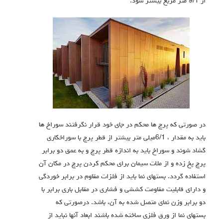
از 9/1 متر مربع بیشتر شود.
در صورتی که پرچ ها محکم در جاي خود قرار نگرفتند سوراخ ها
باید به مقدار ، 6/1میلی متر بیشتر از قطر پرچ با سوراخکاري
گشاد شوند و سوراخ باید به اندازه قطر پرچ و به عمق دو برابر
پرچ پخ زده و از ملات سیمان براي محکم کردن پرچ در مکان آن
استفاده گردد. بستهاي نما باید از فلزات مقاوم در برابر خوردگی
و داراي قابلیت مقاومت کششی و فشاري در مقابل باري برابر با
دو برابر وزن نماي متصل شده به آن، باشد. درصورتی که
بستهاي نما از ورق فلزي ساخته شده باشند ابعاد آنها نباید از