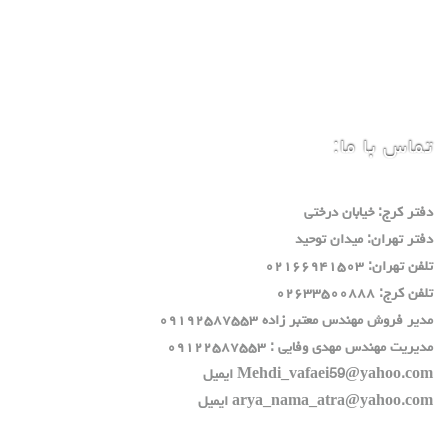
تماس با ما:
دفتر كرج: خيابان درختي
دفتر تهران: ميدان توحيد
تلفن تهران: ٠٢١٦٦٩٤١٥٠٣
تلفن كرج: ٠٢٦٣٣٥٠٠٨٨٨
مدير فروش مهندس معتبر زاده ٠٩١٩٢٥٨٧٥٥٣
مديريت مهندس مهدي وفايي : ٠٩١٢٢٥٨٧٥٥٣
Mehdi_vafaei59@yahoo.com ايميل
arya_nama_atra@yahoo.com ايميل