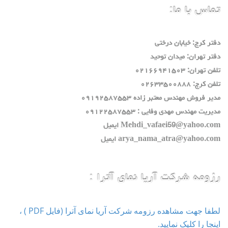
تماس با ما:
دفتر كرج: خيابان درختي
دفتر تهران: ميدان توحيد
تلفن تهران: ٠٢١٦٦٩٤١٥٠٣
تلفن كرج: ٠٢٦٣٣٥٠٠٨٨٨
مدير فروش مهندس معتبر زاده ٠٩١٩٢٥٨٧٥٥٣
مديريت مهندس مهدي وفايي : ٠٩١٢٢٥٨٧٥٥٣
Mehdi_vafaei59@yahoo.com ايميل
arya_nama_atra@yahoo.com ايميل
رزومه شرکت آریا نمای آترا :
لطفا جهت مشاهده رزومه شرکت آریا نمای آترا (فایل PDF ) ،
اینجا را کلیک نمایید.