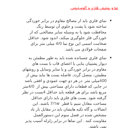
نما و پوشش فلزي و آلومینیومی
نماي فلزي باید از مصالح مقاوم در برابر خوردگی
ساخته شود یا پشت و جلوي آن توسط رنگ
محافظت شود یا به وسیله سایر مصالحی که از
خوردگی فلز جلوگیري میکند، اندود شود. حداقل
ضخامت اسمی این نوع نما 4/0 میلی متر براي
صفحات فولادي می باشد.
نماي فلزي چسبانده شده باید به طور مطمئن به
دیوار پشتیبان بنایی یا اعضاي قاب با بست هاي
مقاوم در برابر خوردگی و یا سایر وسایل و روشهاي
مطمئن، متصل گردد. فاصله بست ها نباید بیش از
600میلی متر در هر دو جهت عمودي و افقی باشد
در جایی که قطعات داراي مساحتی بیش از 4/0متر
مربع باشد براي هر قطعه باید حداقل 4بست در نظر
گرفته شود. بست هاي فلزي باید داراي حداقل
مساحت معادل سیم با قطر 7/1w باشند. این
اتصالات و گاه تکیه هایشان باید در مقابل بار باد
مشخص شده در فصل سوم این دستورالعمل
مقاومت کنند . این نماها در برابر زلزله آسیب پذیر
نمی باشند.