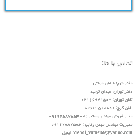
تماس با ما:
دفتر كرج: خيابان درختي
دفتر تهران: ميدان توحيد
تلفن تهران: ٠٢١٦٦٩٤١٥٠٣
تلفن كرج: ٠٢٦٣٣٥٠٠٨٨٨
مدير فروش مهندس معتبر زاده ٠٩١٩٢٥٨٧٥٥٣
مديريت مهندس مهدي وفايي : ٠٩١٢٢٥٨٧٥٥٣
Mehdi_vafaei59@yahoo.com ايميل