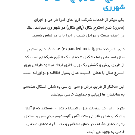
شهرری
یکی دیگر از خدمات شرکت آریا نمای آترا طراحی و اجرای
(مجری) نمای
استرچ متال (پانچ متال) در شهر ری
میباشد .لطفا
در زمینه قیمت و مراحل نصب و اجرا با ما در تماس باشید.
نمای اکسپندد متال(expanded metal) نام دیگر نمای استرچ
متال است.این نما تشکیل شده از یک الگوی شبکه ای است که
از طریق برش و کشش یک ورق فلزی ایجاد میشود.طراحی ورق
استرچ متال یا همان اکسپند متال بسیار خلاقانه و نوآورانه است.
این ساختار از طریق برش و سی ان سی به شکل اشکال هندسی
به ساختمان ها زیبایی و جذابیت خاصی میبخشد.
متریال این نما صفحات فلزی انبساط یافته ای هستند که ازآلیاژ
و ترکیب شدن فلزاتی مانند:آهن-آلومینیوم-برنج-مس و استیل
بادرصدهای مختلف در دمای مشخص و تحت فرایندهای صنعتی
خاصی به وجود می آیند.