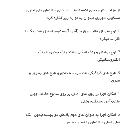
از مزایا و کاربردهای اکسپندمتال در نمای ساختمان های تجاری و
مسکونی شهرری میتوان به موارد زیر اشاره کرد:
1-نوع متریال قالب ورق ها(آهن-آلومینیوم-استیل ضد زنگ یا
فلزات دیگر)
2-نوع پوشش و رنگ انتخابی مانند رنگ پودری یا رنگ
الکتروستاتیکی
3-طرح های گرافیکی-هندسی-سه بعدی و طرح های به روز و
مدرن
4-امکان اجرا بر روی نمای اصلی بر روی سطوح مختلف چوبی-
فلزی-آجری-سنگی-روغنی
5-امکان اجرا به عنوان نمای دوم یا(نمای دو پوسته)بدون آنکه
نمای اصلی ساختمان را تغییر دهیم