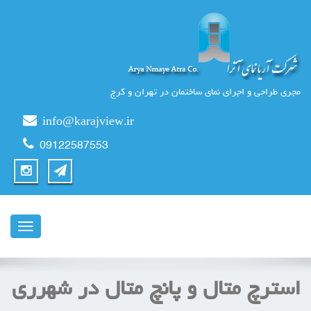
مجری طراحی و اجرای نمای ساختمان در تهران و کرج
info@karajview.ir
09122587553
ناوبری
استرچ متال و پانچ متال در شهرری