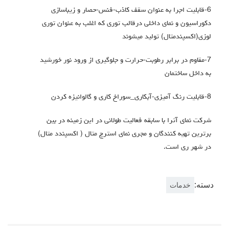
6-قابلیت اجرا به عنوان سقف کاذب-فنس-حصار و زیباسازی
دکوراسیون و نمای داخلی درقالب توری که اغلب به عنوان توری
لوزی(اکسپندمتال) تولید میشوند
7-مقاوم در برابر رطوبت-حرارت و جلوگیری از ورود نور خورشید
به داخل ساختمان
8-قابلیت رنگ آمیزی-آبکاری_سوراخ کاری و گالوانیزه کردن
شرکت نمای آترا با سابقه فعالیت طولانی در این زمینه در بین
برترین تهیه کنندگان و مجری نمای استرچ متال ( اکسپندد متال)
در شهر ری است.
دسته:
خدمات