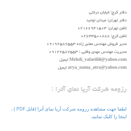
دفتر كرج: خيابان درختي
دفتر تهران: ميدان توحيد
تلفن تهران: ٠٢١٦٦٩٤١٥٠٣
تلفن كرج: ٠٢٦٣٣٥٠٠٨٨٨
مدير فروش مهندس معتبر زاده ٠٩١٩٢٥٨٧٥٥٣
مديريت مهندس مهدي وفايي : ٠٩١٢٢٥٨٧٥٥٣
Mehdi_vafaei59@yahoo.com ايميل
arya_nama_atra@yahoo.com ايميل
رزومه شرکت آریا نمای آترا :
لطفا جهت مشاهده رزومه شرکت آریا نمای آترا (فایل PDF ) ،
اینجا را کلیک نمایید.